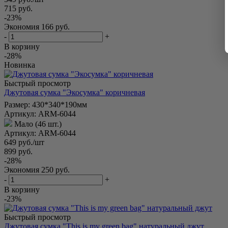
715
руб.
-
23
%
Экономия
166
руб.
-
+
В корзину
-28%
Новинка
Быстрый просмотр
Джутовая сумка "Экосумка" коричневая
Размер: 430*340*190мм
Артикул: ARM-6044
Мало (46 шт.)
Артикул: ARM-6044
649
руб.
/шт
899
руб.
-
28
%
Экономия
250
руб.
-
+
В корзину
-23%
Быстрый просмотр
Джутовая сумка "This is my green bag" натуральный джут