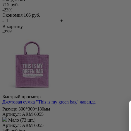
715
руб.
-
23
%
Экономия
166
руб.
-
+
В корзину
-23%
Быстрый просмотр
Джутовая сумка "This is my green bag" лаванда
Размер: 300*300*180мм
Артикул: ARM-6055
Мало (73 шт.)
Артикул: ARM-6055
549
руб.
/шт