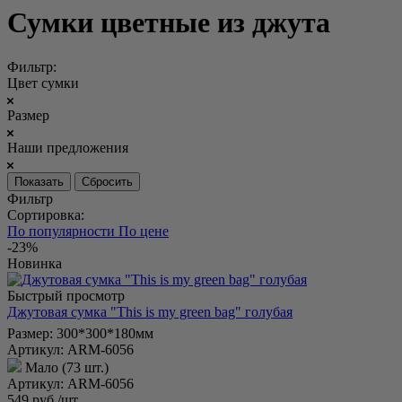
Сумки цветные из джута
Фильтр:
Цвет сумки
Размер
Наши предложения
Сбросить
Фильтр
Сортировка:
По популярности
По цене
-23%
Новинка
Быстрый просмотр
Джутовая сумка "This is my green bag" голубая
Размер: 300*300*180мм
Артикул: ARM-6056
Мало (73 шт.)
Артикул: ARM-6056
549
руб.
/шт