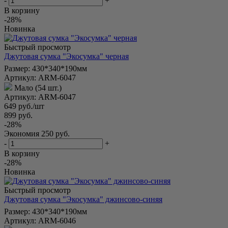
-
+
В корзину
-28%
Новинка
Быстрый просмотр
Джутовая сумка "Экосумка" черная
Размер: 430*340*190мм
Артикул: ARM-6047
Мало (54 шт.)
Артикул: ARM-6047
649
руб.
/шт
899
руб.
-
28
%
Экономия
250
руб.
-
+
В корзину
-28%
Новинка
Быстрый просмотр
Джутовая сумка "Экосумка" джинсово-синяя
Размер: 430*340*190мм
Артикул: ARM-6046