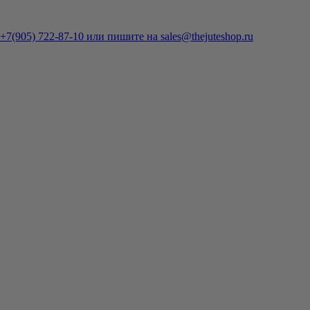
7(905) 722-87-10 или пишите на sales@thejuteshop.ru