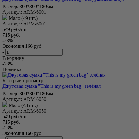
Размер: 300*300*180мм
Артикул: ARM-6001
Мало (49 шт.)
Артикул: ARM-6001
549
руб.
/шт
715
руб.
-
23
%
Экономия
166
руб.
-
+
В корзину
-23%
Новинка
Быстрый просмотр
Джутовая сумка "This is my green bag" зелёная
Размер: 300*300*180мм
Артикул: ARM-6050
Мало (43 шт.)
Артикул: ARM-6050
549
руб.
/шт
715
руб.
-
23
%
Экономия
166
руб.